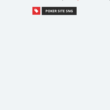
POKER SITE SNG